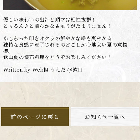
優しい味わいの出汁と順才は相性抜群！
とぅるん♪と滑らかな舌触りがたまりません！
あしらった叩きオクラの鮮やかな緑も爽やか☆
独特な食感に魅了されるのどごしが心地よい夏の煮物
椀。
欽山夏の懐石料理をどうぞお楽しみください！
Written by Web担 うえだ ＠欽山
前のページに戻る
お知らせ一覧へ