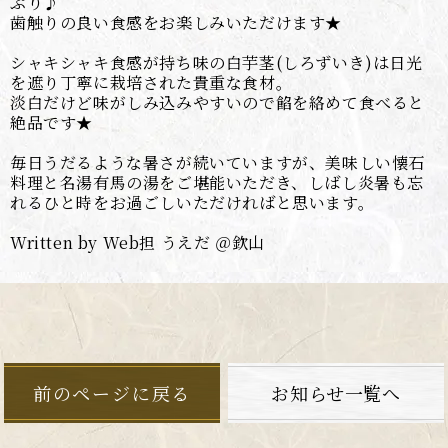
ぷり♪
歯触りの良い食感をお楽しみいただけます★
シャキシャキ食感が持ち味の白芋茎(しろずいき)は日光
を遮り丁寧に栽培された貴重な食材。
淡白だけど味がしみ込みやすいので餡を絡めて食べると
絶品です★
毎日うだるような暑さが続いていますが、美味しい懐石
料理と名湯有馬の湯をご堪能いただき、しばし炎暑も忘
れるひと時をお過ごしいただければと思います。
Written by Web担 うえだ ＠欽山
前のページに戻る
お知らせ一覧へ