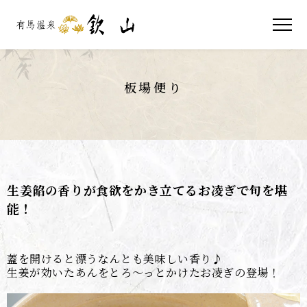
板場便り
生姜餡の香りが食欲をかき立てるお凌ぎで旬を堪
能！
蓋を開けると漂うなんとも美味しい香り♪
生姜が効いたあんをとろ～っとかけたお凌ぎの登場！