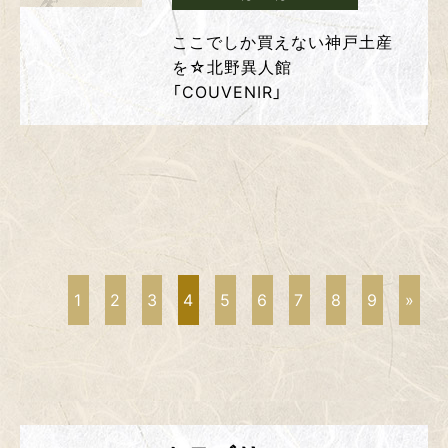
ここでしか買えない神戸土産
を☆北野異人館
「COUVENIR」
1
2
3
4
5
6
7
8
9
»