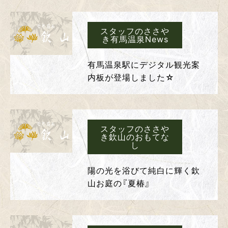
スタッフのささや
き有馬温泉News
有馬温泉駅にデジタル観光案
内板が登場しました☆
スタッフのささや
き欽山のおもてな
し
陽の光を浴びて純白に輝く欽
山お庭の『夏椿』