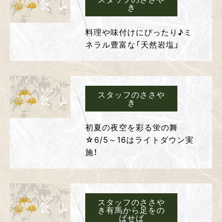
き
料理や味付けにぴったり♪ミ
ネラル豊富な「天然岩塩」
スタッフのささや
き
初夏の夜空を彩る蛍の舞
☆6/5～16はライトダウン実
施！
スタッフのささや
き有馬から足をの
ばせば