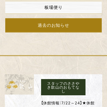
板場便り
過去のお知らせ
スタッフのささや
き欽山のおもてな
し
【休館情報：7/22～24】★休館