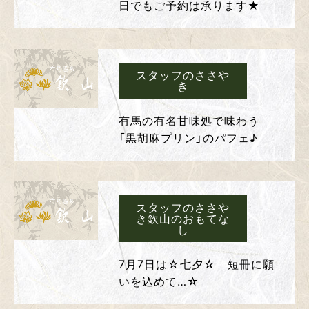
日でもご予約は承ります★
スタッフのささや
き
有馬の有名甘味処で味わう
「黒胡麻プリン」のパフェ♪
スタッフのささや
き欽山のおもてな
し
7月7日は☆七夕☆ 短冊に願
いを込めて…☆