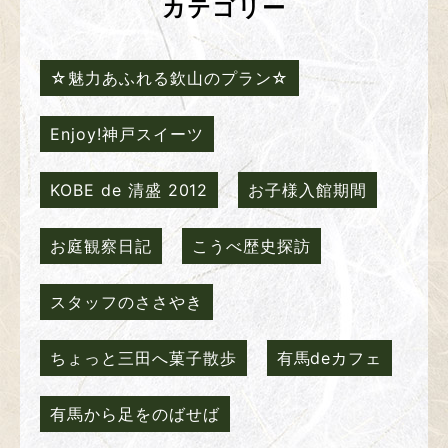
カテゴリー
☆魅力あふれる欽山のプラン☆
Enjoy!神戸スイーツ
KOBE de 清盛 2012
お子様入館期間
お庭観察日記
こうべ歴史探訪
スタッフのささやき
ちょっと三田へ菓子散歩
有馬deカフェ
有馬から足をのばせば