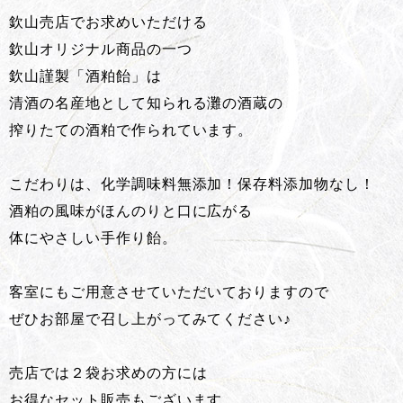
欽山売店でお求めいただける
欽山オリジナル商品の一つ
欽山謹製「酒粕飴」は
清酒の名産地として知られる灘の酒蔵の
搾りたての酒粕で作られています。
こだわりは、化学調味料無添加！保存料添加物なし！
酒粕の風味がほんのりと口に広がる
体にやさしい手作り飴。
客室にもご用意させていただいておりますので
ぜひお部屋で召し上がってみてください♪
売店では２袋お求めの方には
お得なセット販売もございます。