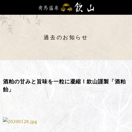
過去のお知らせ
酒粕の甘みと旨味を一粒に凝縮！欽山謹製「酒粕
飴」